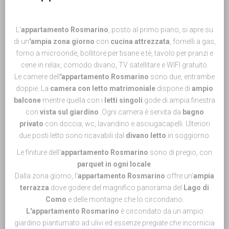
L'
appartamento Rosmarino
, posto al primo piano, si apre su
di un
'ampia zona giorno
con
cucina attrezzata
, fornelli a gas,
forno a microonde, bollitore per tisane e tè, tavolo per pranzi e
cene in relax, comodo divano, TV satellitare e WIFI gratuito.
Le camere dell
'appartamento Rosmarino
sono due, entrambe
doppie. La
camera con letto matrimoniale
dispone di
ampio
balcone
mentre quella con i
letti singoli
gode di ampia finestra
con
vista sul giardino
. Ogni camera è servita da
bagno
privato
con doccia, wc, lavandino e asciugacapelli. Ulteriori
due posti letto sono ricavabili dal
divano letto
in soggiorno.
Le finiture dell'
appartamento Rosmarino
sono di pregio, con
parquet in ogni locale
.
Dalla zona giorno, l'
appartamento Rosmarino
offre un'
ampia
terrazza
dove godere del magnifico panorama del
Lago di
Como
e delle montagne che lo circondano.
L'appartamento Rosmarino
è circondato da un ampio
giardino piantumato ad ulivi ed essenze pregiate che incornicia