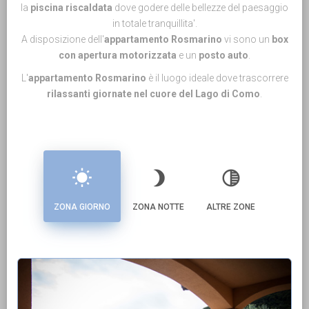
la
piscina riscaldata
dove godere delle bellezze del paesaggio
in totale tranquillita'.
A disposizione dell'
appartamento Rosmarino
vi sono un
box
con apertura motorizzata
e un
posto auto
.
L'
appartamento Rosmarino
è il luogo ideale dove trascorrere
rilassanti giornate nel cuore del Lago di Como
.
wb_sunny
brightness_3
tonality
ZONA GIORNO
ZONA NOTTE
ALTRE ZONE